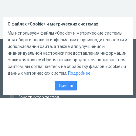
О файлах «Cookie» и метрических системах
Мы используем файлы «Cookie» и метрические системы
для сбора и анализа информации о производительности и
использовании сайта, а также для улучшения и
Русский
индивидуальной настройки предоставления информации.
Справка
Нажимая кнопку «Принять» или продолжая пользоваться
сайтом, вы соглашаетесь на обработку файлов «Cookie» и
Форма обратной связи
данных метрических систем.
Подробнее
Контакты
Принять
Тарифы
Конструктор тестов
Конструктор опросов
Конструктор кроссвордов
Диалоговые тренажёры