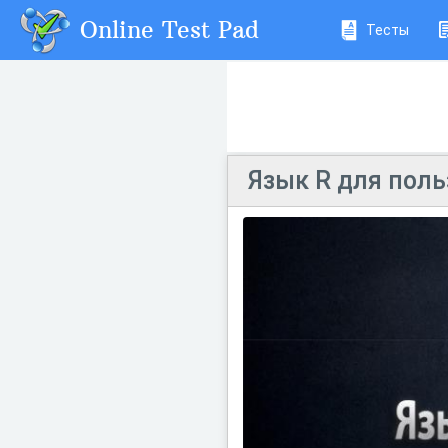
Online Test Pad
Тесты
Язык R для поль