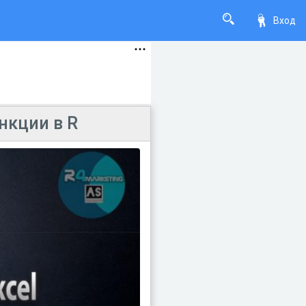
Вход
нкции в R