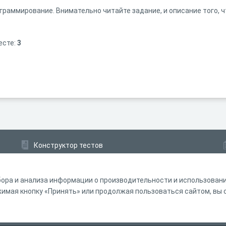
граммирование. Внимательно читайте задание, и описание того, ч
есте:
3
Конструктор тестов
Конструктор опросов
Конструктор кроссвордов
ора и анализа информации о производительности и использовании
мая кнопку «Принять» или продолжая пользоваться сайтом, вы с