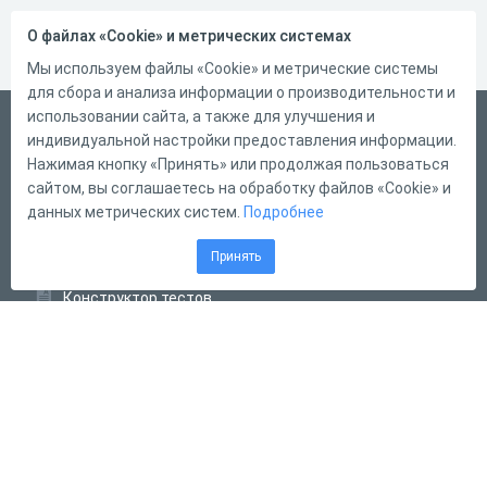
О файлах «Cookie» и метрических системах
Мы используем файлы «Cookie» и метрические системы
для сбора и анализа информации о производительности и
использовании сайта, а также для улучшения и
Русский
индивидуальной настройки предоставления информации.
Справка
Нажимая кнопку «Принять» или продолжая пользоваться
сайтом, вы соглашаетесь на обработку файлов «Cookie» и
Форма обратной связи
данных метрических систем.
Подробнее
Контакты
Принять
Тарифы
Конструктор тестов
Конструктор опросов
Конструктор кроссвордов
Диалоговые тренажёры
Комплексные задания
Система Дистанционного Обучения