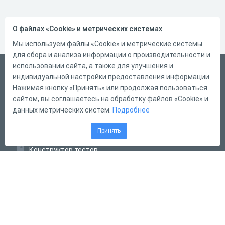
О файлах «Cookie» и метрических системах
Мы используем файлы «Cookie» и метрические системы
для сбора и анализа информации о производительности и
использовании сайта, а также для улучшения и
Русский
индивидуальной настройки предоставления информации.
Справка
Нажимая кнопку «Принять» или продолжая пользоваться
сайтом, вы соглашаетесь на обработку файлов «Cookie» и
Форма обратной связи
данных метрических систем.
Подробнее
Контакты
Принять
Тарифы
Конструктор тестов
Конструктор опросов
Конструктор кроссвордов
Диалоговые тренажёры
Комплексные задания