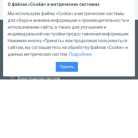
О файлах «Cookie» и метрических системах
Мы используем файлы «Cookie» и метрические системы
для сбора и анализа информации о производительности и
использовании сайта, а также для улучшения и
Русский
индивидуальной настройки предоставления информации.
Справка
Нажимая кнопку «Принять» или продолжая пользоваться
сайтом, вы соглашаетесь на обработку файлов «Cookie» и
Форма обратной связи
данных метрических систем.
Подробнее
Контакты
Принять
Тарифы
Конструктор тестов
Конструктор опросов
Конструктор кроссвордов
Диалоговые тренажёры
Комплексные задания
Система Дистанционного Обучения