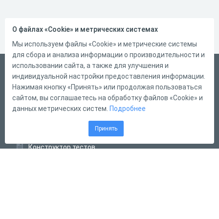
О файлах «Cookie» и метрических системах
Мы используем файлы «Cookie» и метрические системы
для сбора и анализа информации о производительности и
использовании сайта, а также для улучшения и
Русский
индивидуальной настройки предоставления информации.
Справка
Нажимая кнопку «Принять» или продолжая пользоваться
сайтом, вы соглашаетесь на обработку файлов «Cookie» и
Форма обратной связи
данных метрических систем.
Подробнее
Контакты
Принять
Тарифы
Конструктор тестов
Конструктор опросов
Конструктор кроссвордов
Диалоговые тренажёры
Комплексные задания