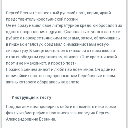
Сергей Есенин – известный русский поэт, лирик, яркий
представитель крестьянской поэзии.
Он не сразу нашел свое литературное кредо: он бросался из
одного направления в другое. Сначала выступал в лаптях и
рубахе с новокрестьянскими поэтами, затем, облачившись
в пиджак и галстук, создавал с имажинистами новую
литературу. В конце концов, он отказался от всех школ и
стал свободным художником, заявив: «Я не крестьянский
поэт и не имажинист, я просто поэт».
Поэзию Есенина знают и любят во всем мире. Он один из
величайших поэтов, подаренных нам Серебряным веком,
жизнь которого оборвалась на взлете.
Инструкция к тесту
Предлагаем вам проверить себя и вспомнить некоторые
факты из биографии и поэтического наследия Сергея
Александровича Есенина.