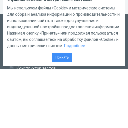
Мы используем файлы «Cookie» и метрические системы
для сбора и анализа информации о производительности и
использовании сайта, а также для улучшения и
Русский
индивидуальной настройки предоставления информации.
Справка
Нажимая кнопку «Принять» или продолжая пользоваться
сайтом, вы соглашаетесь на обработку файлов «Cookie» и
Форма обратной связи
данных метрических систем.
Подробнее
Контакты
Принять
Тарифы
Конструктор тестов
Конструктор опросов
Конструктор кроссвордов
Диалоговые тренажёры
Комплексные задания
Система Дистанционного Обучения