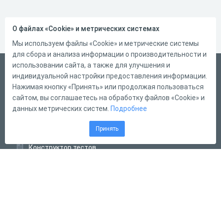
О файлах «Cookie» и метрических системах
Мы используем файлы «Cookie» и метрические системы
для сбора и анализа информации о производительности и
использовании сайта, а также для улучшения и
Русский
индивидуальной настройки предоставления информации.
Справка
Нажимая кнопку «Принять» или продолжая пользоваться
сайтом, вы соглашаетесь на обработку файлов «Cookie» и
Форма обратной связи
данных метрических систем.
Подробнее
Контакты
Принять
Тарифы
Конструктор тестов
Конструктор опросов
Конструктор кроссвордов
Диалоговые тренажёры
Комплексные задания