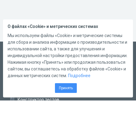
О файлах «Cookie» и метрических системах
Мы используем файлы «Cookie» и метрические системы
для сбора и анализа информации о производительности и
использовании сайта, а также для улучшения и
Русский
индивидуальной настройки предоставления информации.
Справка
Нажимая кнопку «Принять» или продолжая пользоваться
сайтом, вы соглашаетесь на обработку файлов «Cookie» и
Форма обратной связи
данных метрических систем.
Подробнее
Контакты
Принять
Тарифы
Конструктор тестов
Конструктор опросов
Конструктор кроссвордов
Диалоговые тренажёры