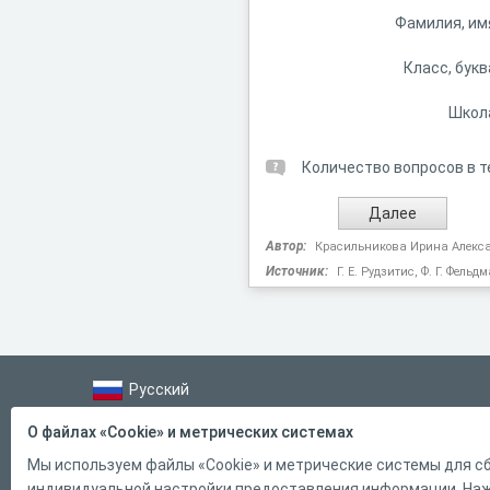
Фамилия, им
Класс, букв
Школ
Количество вопросов в т
Автор:
Красильникова Ирина Алекс
Источник:
Г. Е. Рудзитис, Ф. Г. Фел
Русский
Справка
О файлах «Cookie» и метрических системах
Форма обратной связи
Мы используем файлы «Cookie» и метрические системы для сб
индивидуальной настройки предоставления информации. Нажи