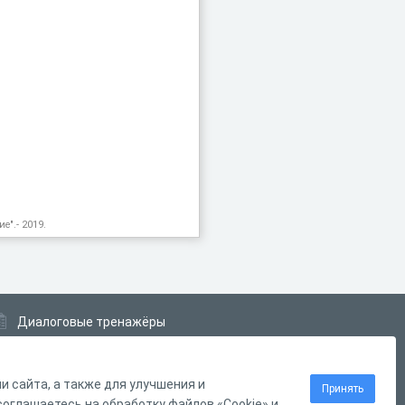
е".- 2019.
Диалоговые тренажёры
Комплексные задания
Система Дистанционного Обучения
 сайта, а также для улучшения и
Принять
оглашаетесь на обработку файлов «Cookie» и