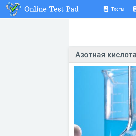
Online Test Pad
Тесты
Азотная кислот