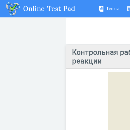
Online Test Pad
Тесты
Контрольная ра
реакции