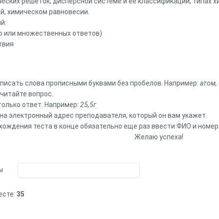
ческих решеток, дисперсной системе и ее классификации, типах х
й, химическом равновесии.
й:
о или множественных ответов)
твия
)
 писать слова прописными буквами без пробелов. Например:
атом,
читайте вопрос.
только ответ. Например:
25,5г
.
на электронный адрес преподавателя, который он вам укажет.
хождения теста в конце обязательно еще раз ввести ФИО и номер
Желаю успеха!
ы
есте:
35