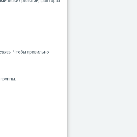
имических реакций, факторах
 связь.
Чтобы правильно
 группы.