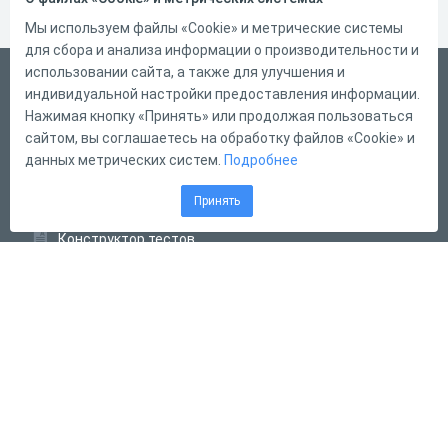
Мы используем файлы «Cookie» и метрические системы
для сбора и анализа информации о производительности и
использовании сайта, а также для улучшения и
Русский
индивидуальной настройки предоставления информации.
Справка
Нажимая кнопку «Принять» или продолжая пользоваться
сайтом, вы соглашаетесь на обработку файлов «Cookie» и
Форма обратной связи
данных метрических систем.
Подробнее
Контакты
Принять
Тарифы
Конструктор тестов
Конструктор опросов
Конструктор кроссвордов
Диалоговые тренажёры
Комплексные задания
Система Дистанционного Обучения