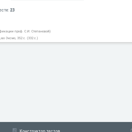
есте:
23
ификации проф. С.И. Степановой)
во Эксмо, 352 с. (332 с.)
Конструктор тестов