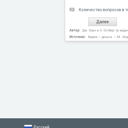
Количество вопросов в т
Автор:
Дж. Хорн и О. Остберг (в мод
Источник:
Время — деньги. — М.: Изд-
Русский