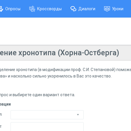
Опросы
Кроссворды
Диалоги
Уроки
ение хронотипа (Хорна-Остберга)
еление хронотипа (в модификации проф. С.И. Степановой) поможе
ова» и насколько сильно укоренилось в Вас это качество.
прос и выбирете один вариант ответа.
рации
л
т