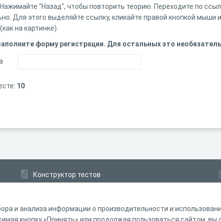
 Нажимайте "Назад", чтобы повторить теорию. Переходите по ссы
но. Для этого выделяйте ссылку, кликайте правой кнопкой мыши и
как на картинке).
 заполните форму регистрации. Для остальных это необязатель
а
есте:
10
Конструктор тестов
Конструктор опросов
Конструктор кроссвордов
ора и анализа информации о производительности и использовании
мая кнопку «Принять» или продолжая пользоваться сайтом, вы с