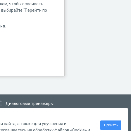
лкам, чтобы осваивать
 выбирайте "Перейти по
но.
Диалоговые тренажёры
Комплексные задания
Система Дистанционного Обучения
 сайта, а также для улучшения и
Принять
оглашаетесь на обработку файлов «Cookie» и