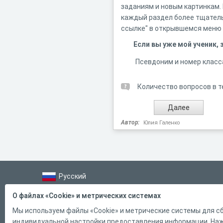
заданиям и новым картинкам.
каждый раздел более тщатель
ссылке" в открывшемся меню (
Если вы уже мой ученик,
Псевдоним и номер класс
Количество вопросов в т
Автор:
Юлия Галенко
Русский
Справка
О файлах «Cookie» и метрических системах
Форма обратной связи
Мы используем файлы «Cookie» и метрические системы для сб
индивидуальной настройки предоставления информации. Нажи