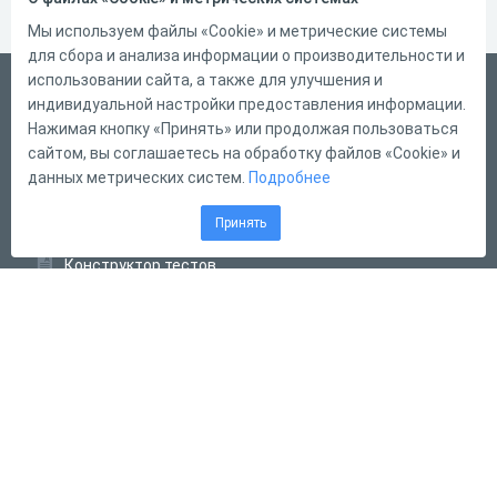
Мы используем файлы «Cookie» и метрические системы
для сбора и анализа информации о производительности и
использовании сайта, а также для улучшения и
Русский
индивидуальной настройки предоставления информации.
Справка
Нажимая кнопку «Принять» или продолжая пользоваться
сайтом, вы соглашаетесь на обработку файлов «Cookie» и
Форма обратной связи
данных метрических систем.
Подробнее
Контакты
Принять
Тарифы
Конструктор тестов
Конструктор опросов
Конструктор кроссвордов
Диалоговые тренажёры
Комплексные задания
Система Дистанционного Обучения