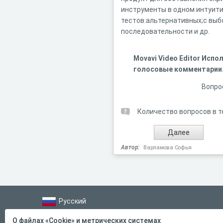
инструменты в одном интуити
тестов:альтернативных;с выб
последовательности и др.
Movavi Video Editor Исп
голосовые комментарии
Вопро
Количество вопросов в т
Автор:
Варламова Софья
Русский
Справка
О файлах «Cookie» и метрических системах