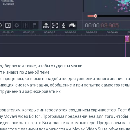
подбираются такие, чтобы студенты могли:
т и знают по данной теме;
процессы, которые понадобятся для усвоения нового знания: таки
фикация, систематизация, обобщение и при попытке самостоятел
атруднения и зафиксировать их.
зователям, которые интересуются созданием скринкастов. Тест б
у Movavi Video Editor . Программа предназначена для того , чтобы
 видеозапись того, что Вы делаете на компьютере. Предлагаем в
инкастов с разными возможностями. Movavi Video Suite объединя