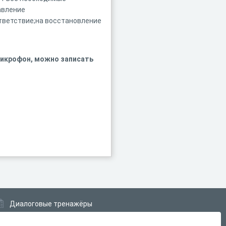
авление
тветствие;на восстановление
 микрофон, можно записать
Диалоговые тренажёры
Комплексные задания