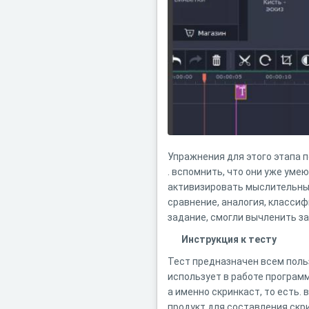
Упражнения для этого этапа 
. вспомнить, что они уже умею
активизировать мыслительные 
сравнение, аналогия, класси
задание, смогли вычленить з
Инструкция к тесту
Тест предназначен всем поль
использует в работе программ
а именно скринкаст, то есть.
продукт для составления скр