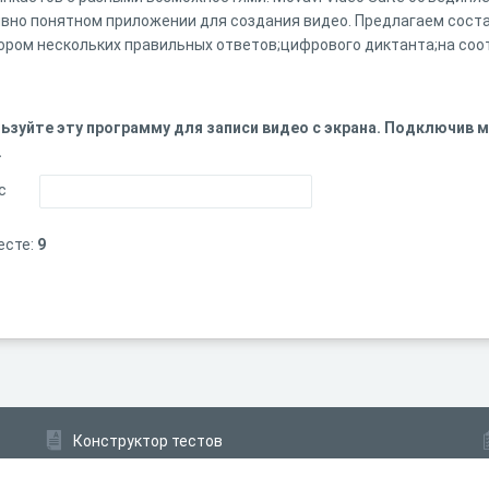
вно понятном приложении для создания видео. Предлагаем сост
ором нескольких правильных ответов;цифрового диктанта;на соо
ользуйте эту программу для записи видео с экрана. Подключив
.
с
есте:
9
Конструктор тестов
Конструктор опросов