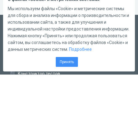
Мы используем файлы «Cookie» и метрические системы
для сбора и анализа информации о производительности и
использовании сайта, а также для улучшения и
Русский
индивидуальной настройки предоставления информации.
Справка
Нажимая кнопку «Принять» или продолжая пользоваться
сайтом, вы соглашаетесь на обработку файлов «Cookie» и
Форма обратной связи
данных метрических систем.
Подробнее
Контакты
Принять
Тарифы
Конструктор тестов
Конструктор опросов
Конструктор кроссвордов
Диалоговые тренажёры
Комплексные задания
Система Дистанционного Обучения