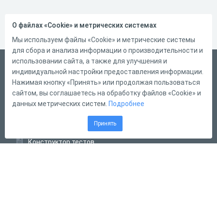
О файлах «Cookie» и метрических системах
Мы используем файлы «Cookie» и метрические системы
для сбора и анализа информации о производительности и
использовании сайта, а также для улучшения и
Русский
индивидуальной настройки предоставления информации.
Справка
Нажимая кнопку «Принять» или продолжая пользоваться
сайтом, вы соглашаетесь на обработку файлов «Cookie» и
Форма обратной связи
данных метрических систем.
Подробнее
Контакты
Принять
Тарифы
Конструктор тестов
Конструктор опросов
Конструктор кроссвордов
Диалоговые тренажёры
Комплексные задания