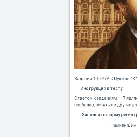
Задания 10-14 (А.С.Пушкин. "К***").............
Инструкция к тесту
Ответом к заданиям 1–7 явля
пробелов, запятых и других д
Заполните форму регист
Фамилия, им