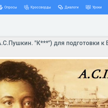
Опросы
Кроссворды
Диалоги
Уроки
А.С.Пушкин. "К***") для подготовки к