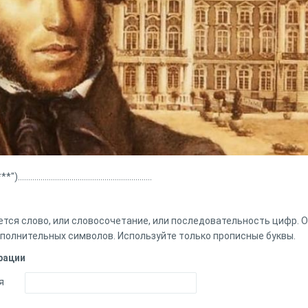
....................................................
ется слово, или словосочетание, или последовательность цифр. 
ополнительных символов. Используйте только прописные буквы.
рации
я