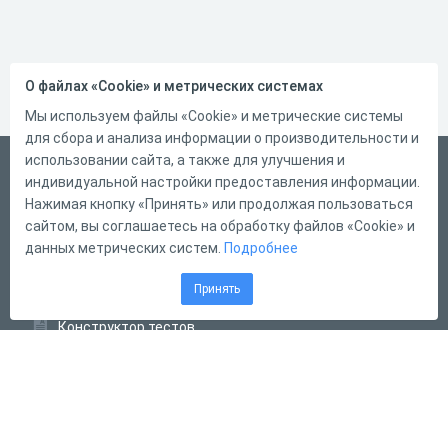
О файлах «Cookie» и метрических системах
Мы используем файлы «Cookie» и метрические системы
для сбора и анализа информации о производительности и
использовании сайта, а также для улучшения и
Русский
индивидуальной настройки предоставления информации.
Справка
Нажимая кнопку «Принять» или продолжая пользоваться
сайтом, вы соглашаетесь на обработку файлов «Cookie» и
Форма обратной связи
данных метрических систем.
Подробнее
Контакты
Принять
Тарифы
Конструктор тестов
Конструктор опросов
Конструктор кроссвордов
Диалоговые тренажёры