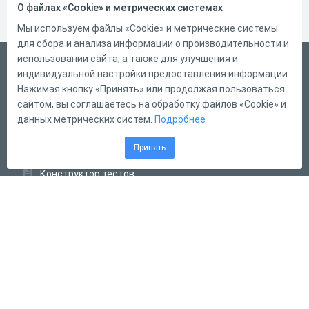
О файлах «Cookie» и метрических системах
Мы используем файлы «Cookie» и метрические системы
для сбора и анализа информации о производительности и
использовании сайта, а также для улучшения и
Русский
индивидуальной настройки предоставления информации.
Справка
Нажимая кнопку «Принять» или продолжая пользоваться
сайтом, вы соглашаетесь на обработку файлов «Cookie» и
Форма обратной связи
данных метрических систем.
Подробнее
Контакты
Принять
Тарифы
Конструктор тестов
Конструктор опросов
Конструктор кроссвордов
Диалоговые тренажёры
Комплексные задания
Система Дистанционного Обучения