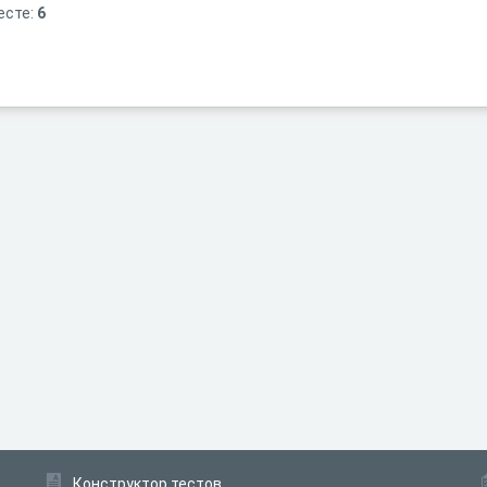
есте:
6
Конструктор тестов