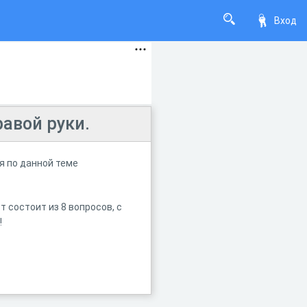
Вход
авой руки.
я по данной теме
т состоит из 8 вопросов, с
!