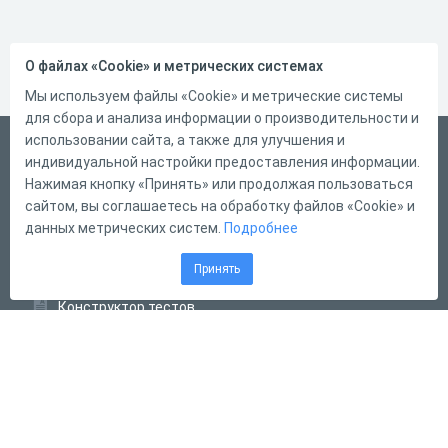
О файлах «Cookie» и метрических системах
Мы используем файлы «Cookie» и метрические системы
для сбора и анализа информации о производительности и
использовании сайта, а также для улучшения и
Русский
индивидуальной настройки предоставления информации.
Справка
Нажимая кнопку «Принять» или продолжая пользоваться
сайтом, вы соглашаетесь на обработку файлов «Cookie» и
Форма обратной связи
данных метрических систем.
Подробнее
Контакты
Принять
Тарифы
Конструктор тестов
Конструктор опросов
Конструктор кроссвордов
Диалоговые тренажёры
Комплексные задания