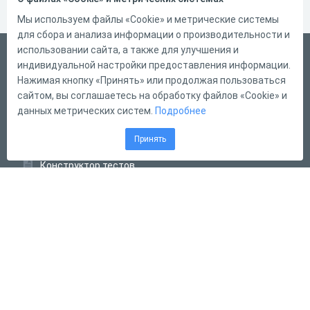
Мы используем файлы «Cookie» и метрические системы
для сбора и анализа информации о производительности и
использовании сайта, а также для улучшения и
Русский
индивидуальной настройки предоставления информации.
Справка
Нажимая кнопку «Принять» или продолжая пользоваться
сайтом, вы соглашаетесь на обработку файлов «Cookie» и
Форма обратной связи
данных метрических систем.
Подробнее
Контакты
Принять
Тарифы
Конструктор тестов
Конструктор опросов
Конструктор кроссвордов
Диалоговые тренажёры
Комплексные задания
Система Дистанционного Обучения