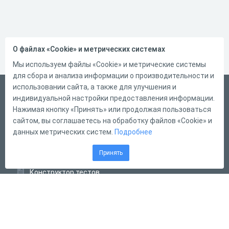
О файлах «Cookie» и метрических системах
Мы используем файлы «Cookie» и метрические системы
для сбора и анализа информации о производительности и
использовании сайта, а также для улучшения и
Русский
индивидуальной настройки предоставления информации.
Справка
Нажимая кнопку «Принять» или продолжая пользоваться
сайтом, вы соглашаетесь на обработку файлов «Cookie» и
Форма обратной связи
данных метрических систем.
Подробнее
Контакты
Принять
Тарифы
Конструктор тестов
Конструктор опросов
Конструктор кроссвордов
Диалоговые тренажёры