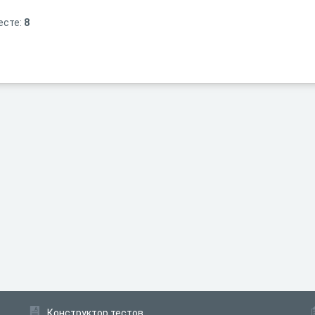
есте:
8
Конструктор тестов