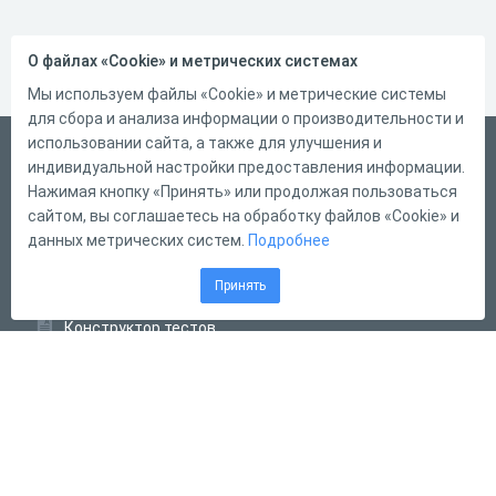
О файлах «Cookie» и метрических системах
Мы используем файлы «Cookie» и метрические системы
для сбора и анализа информации о производительности и
использовании сайта, а также для улучшения и
Русский
индивидуальной настройки предоставления информации.
Справка
Нажимая кнопку «Принять» или продолжая пользоваться
сайтом, вы соглашаетесь на обработку файлов «Cookie» и
Форма обратной связи
данных метрических систем.
Подробнее
Контакты
Принять
Тарифы
Конструктор тестов
Конструктор опросов
Конструктор кроссвордов
Диалоговые тренажёры
Комплексные задания