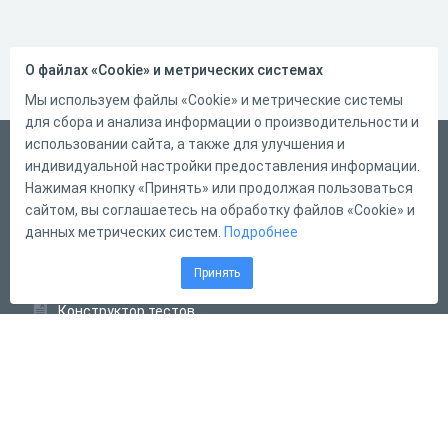
О файлах «Cookie» и метрических системах
Мы используем файлы «Cookie» и метрические системы
для сбора и анализа информации о производительности и
использовании сайта, а также для улучшения и
Русский
индивидуальной настройки предоставления информации.
Справка
Нажимая кнопку «Принять» или продолжая пользоваться
сайтом, вы соглашаетесь на обработку файлов «Cookie» и
Форма обратной связи
данных метрических систем.
Подробнее
Контакты
Принять
Тарифы
Конструктор тестов
Конструктор опросов
Конструктор кроссвордов
Диалоговые тренажёры
Комплексные задания