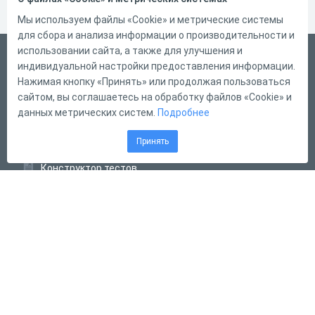
Мы используем файлы «Cookie» и метрические системы
для сбора и анализа информации о производительности и
использовании сайта, а также для улучшения и
Русский
индивидуальной настройки предоставления информации.
Справка
Нажимая кнопку «Принять» или продолжая пользоваться
сайтом, вы соглашаетесь на обработку файлов «Cookie» и
Форма обратной связи
данных метрических систем.
Подробнее
Контакты
Принять
Тарифы
Конструктор тестов
Конструктор опросов
Конструктор кроссвордов
Диалоговые тренажёры
Комплексные задания
Система Дистанционного Обучения