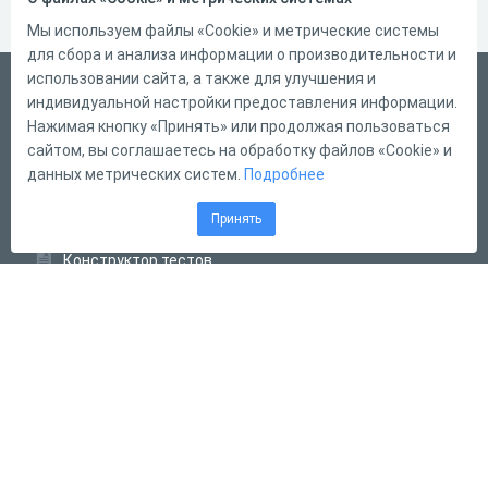
Мы используем файлы «Cookie» и метрические системы
для сбора и анализа информации о производительности и
использовании сайта, а также для улучшения и
Русский
индивидуальной настройки предоставления информации.
Справка
Нажимая кнопку «Принять» или продолжая пользоваться
сайтом, вы соглашаетесь на обработку файлов «Cookie» и
Форма обратной связи
данных метрических систем.
Подробнее
Контакты
Принять
Тарифы
Конструктор тестов
Конструктор опросов
Конструктор кроссвордов
Диалоговые тренажёры
Комплексные задания
Система Дистанционного Обучения