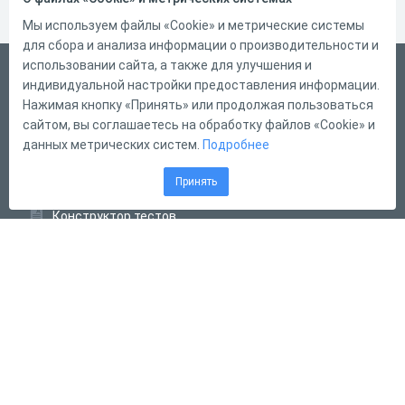
Мы используем файлы «Cookie» и метрические системы
для сбора и анализа информации о производительности и
использовании сайта, а также для улучшения и
Русский
индивидуальной настройки предоставления информации.
Справка
Нажимая кнопку «Принять» или продолжая пользоваться
сайтом, вы соглашаетесь на обработку файлов «Cookie» и
Форма обратной связи
данных метрических систем.
Подробнее
Контакты
Принять
Тарифы
Конструктор тестов
Конструктор опросов
Конструктор кроссвордов
Диалоговые тренажёры
Комплексные задания
Система Дистанционного Обучения