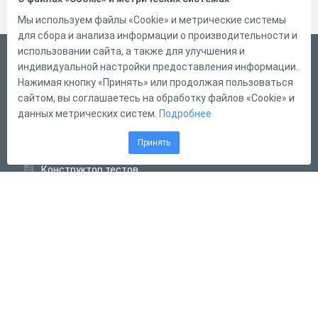
Мы используем файлы «Cookie» и метрические системы
для сбора и анализа информации о производительности и
использовании сайта, а также для улучшения и
Русский
индивидуальной настройки предоставления информации.
Справка
Нажимая кнопку «Принять» или продолжая пользоваться
сайтом, вы соглашаетесь на обработку файлов «Cookie» и
Форма обратной связи
данных метрических систем.
Подробнее
Контакты
Принять
Тарифы
Конструктор тестов
Конструктор опросов
Конструктор кроссвордов
Диалоговые тренажёры
Комплексные задания
Система Дистанционного Обучения