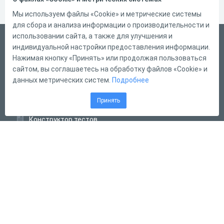
Мы используем файлы «Cookie» и метрические системы
для сбора и анализа информации о производительности и
использовании сайта, а также для улучшения и
Русский
индивидуальной настройки предоставления информации.
Справка
Нажимая кнопку «Принять» или продолжая пользоваться
сайтом, вы соглашаетесь на обработку файлов «Cookie» и
Форма обратной связи
данных метрических систем.
Подробнее
Контакты
Принять
Тарифы
Конструктор тестов
Конструктор опросов
Конструктор кроссвордов
Диалоговые тренажёры
Комплексные задания
Система Дистанционного Обучения