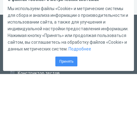
Мы используем файлы «Cookie» и метрические системы
для сбора и анализа информации о производительности и
использовании сайта, а также для улучшения и
Русский
индивидуальной настройки предоставления информации.
Справка
Нажимая кнопку «Принять» или продолжая пользоваться
сайтом, вы соглашаетесь на обработку файлов «Cookie» и
Форма обратной связи
данных метрических систем.
Подробнее
Контакты
Принять
Тарифы
Конструктор тестов
Конструктор опросов
Конструктор кроссвордов
Диалоговые тренажёры
Комплексные задания
Система Дистанционного Обучения