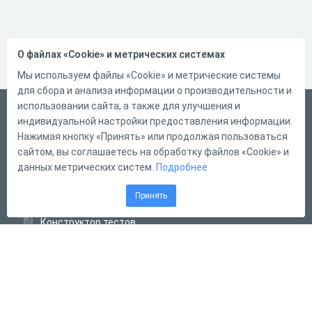
О файлах «Cookie» и метрических системах
Мы используем файлы «Cookie» и метрические системы
для сбора и анализа информации о производительности и
использовании сайта, а также для улучшения и
Русский
индивидуальной настройки предоставления информации.
Справка
Нажимая кнопку «Принять» или продолжая пользоваться
сайтом, вы соглашаетесь на обработку файлов «Cookie» и
Форма обратной связи
данных метрических систем.
Подробнее
Контакты
Принять
Тарифы
Конструктор тестов
Конструктор опросов
Конструктор кроссвордов
Диалоговые тренажёры
Комплексные задания