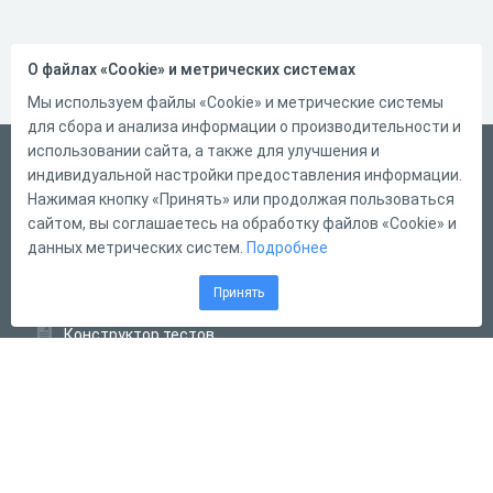
О файлах «Cookie» и метрических системах
Мы используем файлы «Cookie» и метрические системы
для сбора и анализа информации о производительности и
использовании сайта, а также для улучшения и
Русский
индивидуальной настройки предоставления информации.
Справка
Нажимая кнопку «Принять» или продолжая пользоваться
сайтом, вы соглашаетесь на обработку файлов «Cookie» и
Форма обратной связи
данных метрических систем.
Подробнее
Контакты
Принять
Тарифы
Конструктор тестов
Конструктор опросов
Конструктор кроссвордов
Диалоговые тренажёры
Комплексные задания