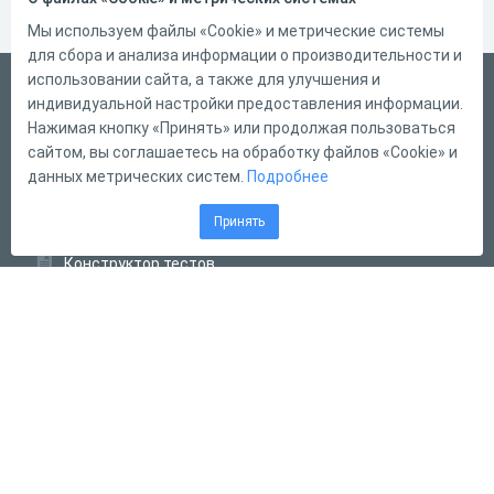
Мы используем файлы «Cookie» и метрические системы
для сбора и анализа информации о производительности и
использовании сайта, а также для улучшения и
Русский
индивидуальной настройки предоставления информации.
Справка
Нажимая кнопку «Принять» или продолжая пользоваться
сайтом, вы соглашаетесь на обработку файлов «Cookie» и
Форма обратной связи
данных метрических систем.
Подробнее
Контакты
Принять
Тарифы
Конструктор тестов
Конструктор опросов
Конструктор кроссвордов
Диалоговые тренажёры
Комплексные задания
Система Дистанционного Обучения