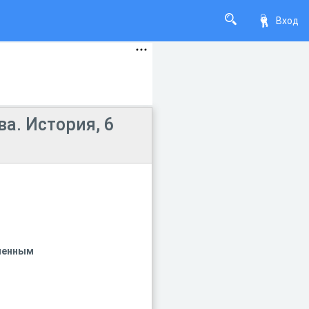
Вход
а. История, 6
ененным