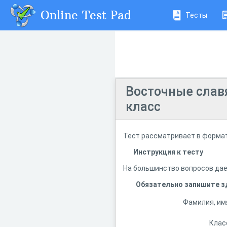
Online Test Pad
Тесты
Восточные славя
класс
Тест рассматривает в формат
Инструкция к тесту
На большинство вопросов дает
Обязательно запишите з
Фамилия, им
Клас