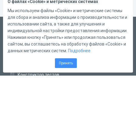
О файлах «Cookie» и метрических системах
Мы используем файлы «Cookie» и метрические системы
для сбора и анализа информации о производительности и
использовании сайта, а также для улучшения и
Русский
индивидуальной настройки предоставления информации.
Справка
Нажимая кнопку «Принять» или продолжая пользоваться
сайтом, вы соглашаетесь на обработку файлов «Cookie» и
Форма обратной связи
данных метрических систем.
Подробнее
Контакты
Принять
Тарифы
Конструктор тестов
Конструктор опросов
Конструктор кроссвордов
Диалоговые тренажёры
Комплексные задания
Система Дистанционного Обучения