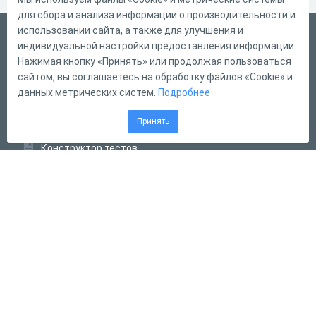
для сбора и анализа информации о производительности и
использовании сайта, а также для улучшения и
Русский
индивидуальной настройки предоставления информации.
Справка
Нажимая кнопку «Принять» или продолжая пользоваться
сайтом, вы соглашаетесь на обработку файлов «Cookie» и
Форма обратной связи
данных метрических систем.
Подробнее
Контакты
Принять
Тарифы
Конструктор тестов
Конструктор опросов
Конструктор кроссвордов
Диалоговые тренажёры
Комплексные задания
Система Дистанционного Обучения
2011 - 2026
Online Test Pad
Соглашение об использовании
Оферта
Политика обработки персональных данных