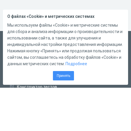
О файлах «Cookie» и метрических системах
Мы используем файлы «Cookie» и метрические системы
для сбора и анализа информации о производительности и
использовании сайта, а также для улучшения и
Русский
индивидуальной настройки предоставления информации.
Справка
Нажимая кнопку «Принять» или продолжая пользоваться
сайтом, вы соглашаетесь на обработку файлов «Cookie» и
Форма обратной связи
данных метрических систем.
Подробнее
Контакты
Принять
Тарифы
Конструктор тестов
Конструктор опросов
Конструктор кроссвордов
Диалоговые тренажёры
Комплексные задания