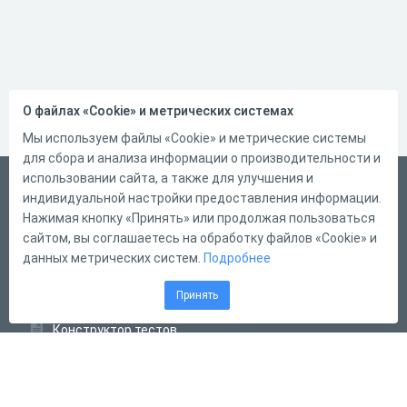
О файлах «Cookie» и метрических системах
Мы используем файлы «Cookie» и метрические системы
для сбора и анализа информации о производительности и
использовании сайта, а также для улучшения и
Русский
индивидуальной настройки предоставления информации.
Справка
Нажимая кнопку «Принять» или продолжая пользоваться
сайтом, вы соглашаетесь на обработку файлов «Cookie» и
Форма обратной связи
данных метрических систем.
Подробнее
Контакты
Принять
Тарифы
Конструктор тестов
Конструктор опросов
Конструктор кроссвордов