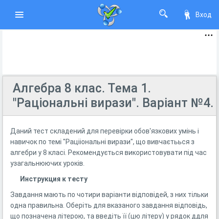
Вход
Алгебра 8 клас. Тема 1.
"Раціональні вирази". Варіант №4.
Даний тест складений для перевірки обов′язкових умінь і
навичок по темі "Рацііональні вирази", що вивчаєтьься з
алгебри у 8 класі. Рекомендується використовувати під час
узагальнюючих уроків.
Инструкция к тесту
Завдання мають по чотири варіанти відповідей, з них тільки
одна правильна. Оберіть для вказаного завдання відповідь,
що позначена літерою, та введіть її (цю літеру) у рядок ддля