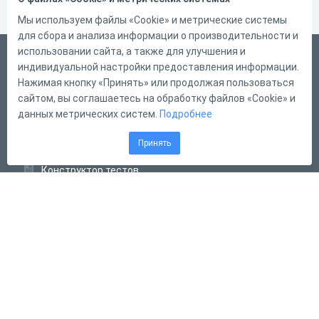
Мы используем файлы «Cookie» и метрические системы
для сбора и анализа информации о производительности и
использовании сайта, а также для улучшения и
Русский
индивидуальной настройки предоставления информации.
Справка
Нажимая кнопку «Принять» или продолжая пользоваться
сайтом, вы соглашаетесь на обработку файлов «Cookie» и
Форма обратной связи
данных метрических систем.
Подробнее
Контакты
Принять
Тарифы
Конструктор тестов
Конструктор опросов
Конструктор кроссвордов
Диалоговые тренажёры
Комплексные задания
Система Дистанционного Обучения