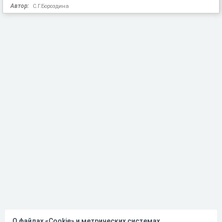
Автор:
С.Г.Бороздина
О файлах «Cookie» и метрических системах