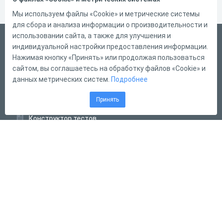
Мы используем файлы «Cookie» и метрические системы
для сбора и анализа информации о производительности и
использовании сайта, а также для улучшения и
Русский
индивидуальной настройки предоставления информации.
Справка
Нажимая кнопку «Принять» или продолжая пользоваться
сайтом, вы соглашаетесь на обработку файлов «Cookie» и
Форма обратной связи
данных метрических систем.
Подробнее
Контакты
Принять
Тарифы
Конструктор тестов
Конструктор опросов
Конструктор кроссвордов
Диалоговые тренажёры
Комплексные задания
Система Дистанционного Обучения