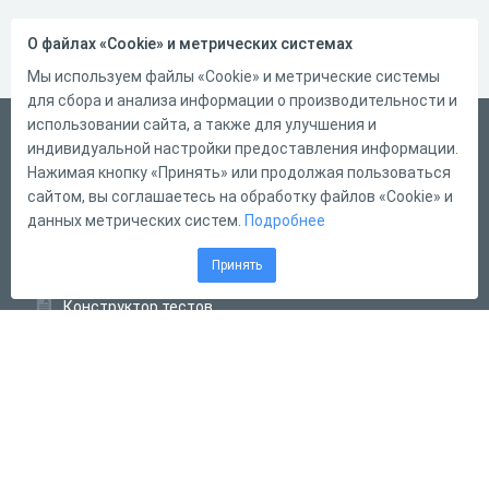
О файлах «Cookie» и метрических системах
Мы используем файлы «Cookie» и метрические системы
для сбора и анализа информации о производительности и
использовании сайта, а также для улучшения и
Русский
индивидуальной настройки предоставления информации.
Справка
Нажимая кнопку «Принять» или продолжая пользоваться
сайтом, вы соглашаетесь на обработку файлов «Cookie» и
Форма обратной связи
данных метрических систем.
Подробнее
Контакты
Принять
Тарифы
Конструктор тестов
Конструктор опросов
Конструктор кроссвордов
Диалоговые тренажёры
Комплексные задания
Система Дистанционного Обучения