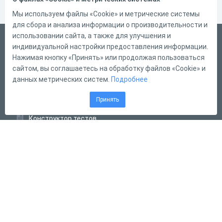
Мы используем файлы «Cookie» и метрические системы
для сбора и анализа информации о производительности и
использовании сайта, а также для улучшения и
Русский
индивидуальной настройки предоставления информации.
Справка
Нажимая кнопку «Принять» или продолжая пользоваться
сайтом, вы соглашаетесь на обработку файлов «Cookie» и
Форма обратной связи
данных метрических систем.
Подробнее
Контакты
Принять
Тарифы
Конструктор тестов
Конструктор опросов
Конструктор кроссвордов
Диалоговые тренажёры
Комплексные задания
Система Дистанционного Обучения