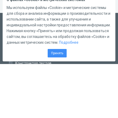
Мы используем файлы «Cookie» и метрические системы
для сбора и анализа информации о производительности и
использовании сайта, а также для улучшения и
Русский
индивидуальной настройки предоставления информации.
Справка
Нажимая кнопку «Принять» или продолжая пользоваться
сайтом, вы соглашаетесь на обработку файлов «Cookie» и
Форма обратной связи
данных метрических систем.
Подробнее
Контакты
Принять
Тарифы
Конструктор тестов
Конструктор опросов
Конструктор кроссвордов
Диалоговые тренажёры
Комплексные задания
Система Дистанционного Обучения