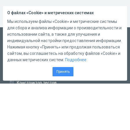
О файлах «Cookie» и метрических системах
Мы используем файлы «Cookie» и метрические системы
для сбора и анализа информации о производительности и
использовании сайта, а также для улучшения и
Русский
индивидуальной настройки предоставления информации.
Справка
Нажимая кнопку «Принять» или продолжая пользоваться
сайтом, вы соглашаетесь на обработку файлов «Cookie» и
Форма обратной связи
данных метрических систем.
Подробнее
Контакты
Принять
Тарифы
Конструктор тестов
Конструктор опросов
Конструктор кроссвордов
Диалоговые тренажёры
Комплексные задания
Система Дистанционного Обучения